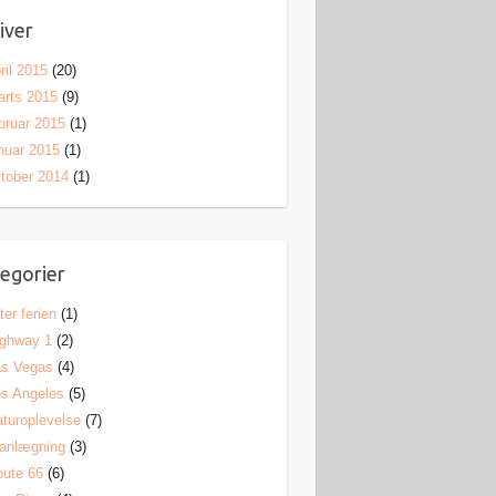
iver
ril 2015
(20)
rts 2015
(9)
bruar 2015
(1)
nuar 2015
(1)
tober 2014
(1)
egorier
ter ferien
(1)
ighway 1
(2)
as Vegas
(4)
s Angeles
(5)
turoplevelse
(7)
anlægning
(3)
ute 66
(6)