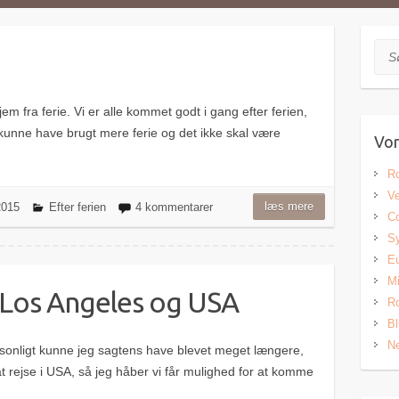
Søg
m fra ferie. Vi er alle kommet godt i gang efter ferien,
kunne have brugt mere ferie og det ikke skal være
Vor
Ro
Ve
læs mere
 2015
Efter ferien
4 kommentarer
Co
Sy
Eu
Mi
l Los Angeles og USA
Ro
Bl
Ne
sonligt kunne jeg sagtens have blevet meget længere,
at rejse i USA, så jeg håber vi får mulighed for at komme