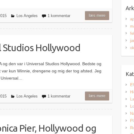
Ark
læs mere
 2015
Los Angeles
1 kommentar
ap
ma
fe
ja
l Studios Hollywood
ok
A og den var i Universal Studios Hollywood. Bedste og
t var kun Winnie, drengene og mig der tog afsted. Jeg
Kat
 Universal…
Ef
H
læs mere
 2015
Los Angeles
1 kommentar
L
Lo
Na
Pl
nica Pier, Hollywood og
Ro