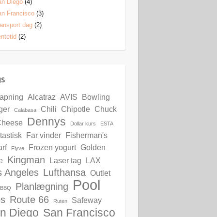
an Diego
(4)
n Francisco
(3)
ansport dag
(2)
ntetid
(2)
gs
lapning
Alcatraz
AVIS
Bowling
ger
Chili
Chipotle
Chuck
Calabasa
Dennys
Cheese
Dollar kurs
ESTA
tastisk
Far vinder
Fisherman's
rf
Frozen yogurt
Golden
Flyve
Kingman
e
Laser tag
LAX
s Angeles
Lufthansa
Outlet
Pool
Planlægning
s BBQ
bs
Route 66
Safeway
Ruten
n Diego
San Francisco