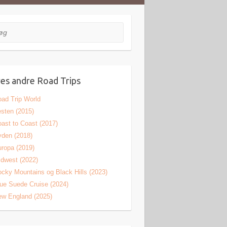
es andre Road Trips
ad Trip World
sten (2015)
ast to Coast (2017)
den (2018)
ropa (2019)
dwest (2022)
cky Mountains og Black Hills (2023)
ue Suede Cruise (2024)
w England (2025)