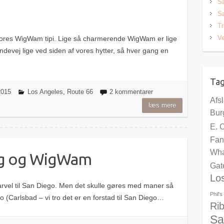
S
Sa
Tr
Ve
 vores WigWam tipi. Lige så charmerende WigWam er lige
andevej lige ved siden af vores hytter, så hver gang en
Ta
 2015
Los Angeles
,
Route 66
2 kommentarer
Afs
læs mere
Bur
E. 
Fan
Wha
ng og WigWam
Gat
Lo
farvel til San Diego. Men det skulle gøres med maner så
Phil'
go (Carlsbad – vi tro det er en forstad til San Diego…
Ri
Sa