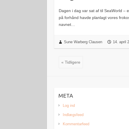
Dagen i dag var sat af til SeaWorld – en
på forhånd havde planlagt vores froko
navnet…
Sune Warberg Clausen
14. april
« Tidligere
META
Log ind
Indlægsfeed
Kommentarfeed