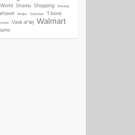
World
Shamu
Shopping
Solvang
lehavet
T-bone
Strejke
Suburban
Walmart
Vask af tøj
serier
liams