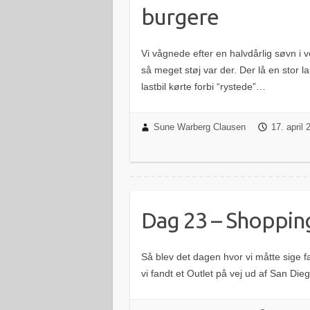
burgere
Vi vågnede efter en halvdårlig søvn i
så meget støj var der. Der lå en stor l
lastbil kørte forbi “rystede”…
Sune Warberg Clausen
17. april
Dag 23 – Shoppi
Så blev det dagen hvor vi måtte sige 
vi fandt et Outlet på vej ud af San Die