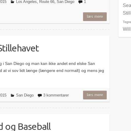
 2015
Los Angeles
,
Route 66
,
San Diego
1
Sea
Stil
læs mere
Tegne
Wil
tillehavet
ag i San Diego og man kan ikke andet end elske San
d at vi sov lidt længe (længere end normalt) og mens jeg
læs mere
 2015
San Diego
3 kommentarer
d og Baseball