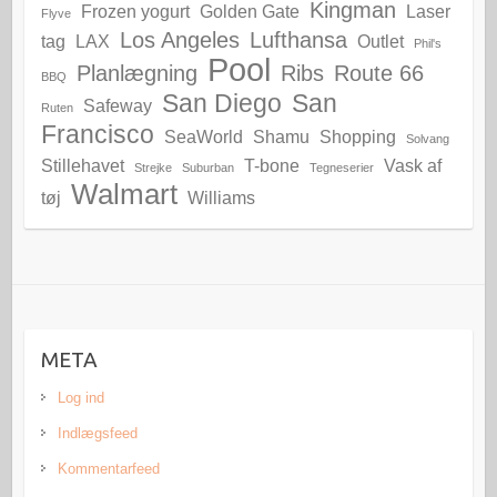
Kingman
Frozen yogurt
Golden Gate
Laser
Flyve
Los Angeles
Lufthansa
tag
LAX
Outlet
Phil's
Pool
Planlægning
Ribs
Route 66
BBQ
San Diego
San
Safeway
Ruten
Francisco
SeaWorld
Shamu
Shopping
Solvang
Stillehavet
T-bone
Vask af
Strejke
Suburban
Tegneserier
Walmart
tøj
Williams
META
Log ind
Indlægsfeed
Kommentarfeed