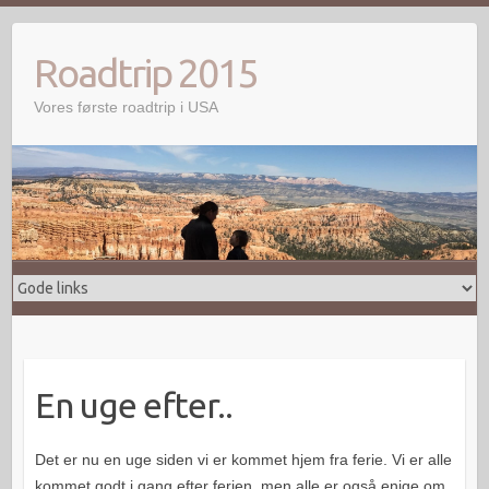
Skip
to
Roadtrip 2015
content
Vores første roadtrip i USA
En uge efter..
Det er nu en uge siden vi er kommet hjem fra ferie. Vi er alle
kommet godt i gang efter ferien, men alle er også enige om