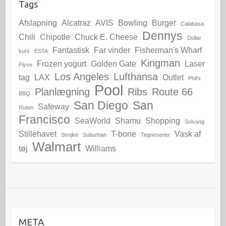
Tags
Afslapning
Alcatraz
AVIS
Bowling
Burger
Calabasa
Dennys
Chili
Chipotle
Chuck E. Cheese
Dollar
Fantastisk
Far vinder
Fisherman's Wharf
kurs
ESTA
Kingman
Frozen yogurt
Golden Gate
Laser
Flyve
Los Angeles
Lufthansa
tag
LAX
Outlet
Phil's
Pool
Planlægning
Ribs
Route 66
BBQ
San Diego
San
Safeway
Ruten
Francisco
SeaWorld
Shamu
Shopping
Solvang
Stillehavet
T-bone
Vask af
Strejke
Suburban
Tegneserier
Walmart
tøj
Williams
META