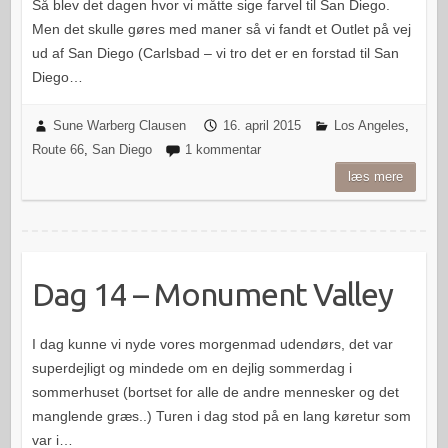
Så blev det dagen hvor vi måtte sige farvel til San Diego.
Men det skulle gøres med maner så vi fandt et Outlet på vej
ud af San Diego (Carlsbad – vi tro det er en forstad til San
Diego…
Sune Warberg Clausen
16. april 2015
Los Angeles
,
Route 66
,
San Diego
1 kommentar
læs mere
Dag 14 – Monument Valley
I dag kunne vi nyde vores morgenmad udendørs, det var
superdejligt og mindede om en dejlig sommerdag i
sommerhuset (bortset for alle de andre mennesker og det
manglende græs..) Turen i dag stod på en lang køretur som
var i…