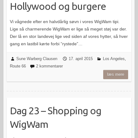
Hollywood og burgere
Vi vågnede efter en halvdårlig søvn i vores WigWam tipi.
Lige så charmerende WigWam er lige så meget støj var der.
Der lå en stor landevej lige ved siden af vores hytter, så hver
gang en lastbil kørte forbi “rystede”…
Sune Warberg Clausen
17. april 2015
Los Angeles
,
Route 66
2 kommentarer
læs mere
Dag 23 – Shopping og
WigWam