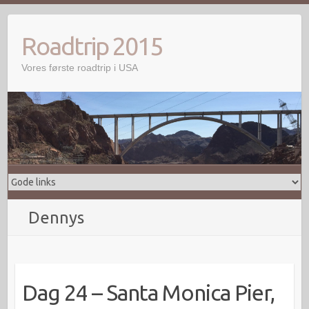
Skip
to
Roadtrip 2015
content
Vores første roadtrip i USA
Dennys
Dag 24 – Santa Monica Pier,