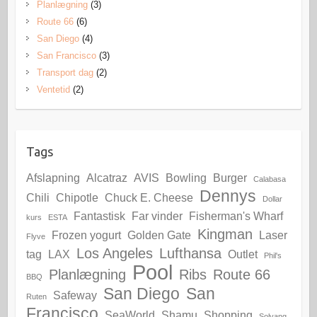
Planlægning
(3)
Route 66
(6)
San Diego
(4)
San Francisco
(3)
Transport dag
(2)
Ventetid
(2)
Tags
Afslapning
Alcatraz
AVIS
Bowling
Burger
Calabasa
Dennys
Chili
Chipotle
Chuck E. Cheese
Dollar
Fantastisk
Far vinder
Fisherman's Wharf
kurs
ESTA
Kingman
Frozen yogurt
Golden Gate
Laser
Flyve
Los Angeles
Lufthansa
tag
LAX
Outlet
Phil's
Pool
Planlægning
Ribs
Route 66
BBQ
San Diego
San
Safeway
Ruten
Francisco
SeaWorld
Shamu
Shopping
Solvang