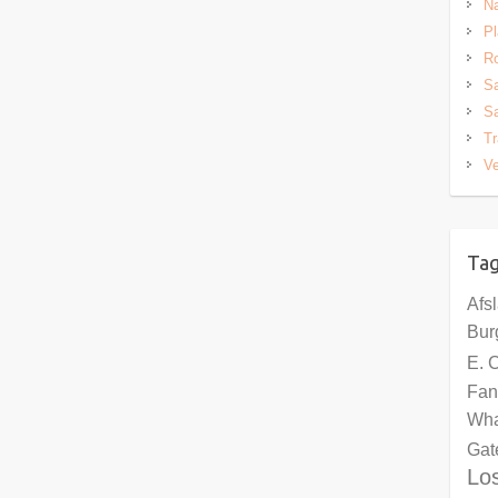
Na
Pl
Ro
S
Sa
Tr
Ve
Ta
Afs
Bur
E. 
Fan
Wha
Gat
Lo