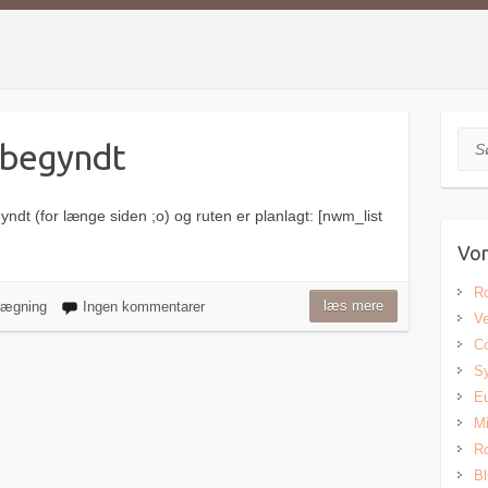
Søg
 begyndt
yndt (for længe siden ;o) og ruten er planlagt: [nwm_list
Vor
Ro
læs mere
lægning
Ingen kommentarer
Ve
Co
Sy
Eu
Mi
Ro
Bl