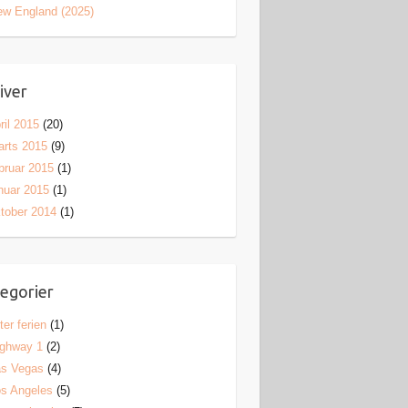
w England (2025)
iver
ril 2015
(20)
rts 2015
(9)
bruar 2015
(1)
nuar 2015
(1)
tober 2014
(1)
egorier
ter ferien
(1)
ighway 1
(2)
as Vegas
(4)
s Angeles
(5)