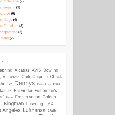
turoplevelse
(7)
anlægning
(3)
ute 66
(6)
an Diego
(4)
n Francisco
(3)
ansport dag
(2)
ntetid
(2)
gs
lapning
Alcatraz
AVIS
Bowling
ger
Chili
Chipotle
Chuck
Calabasa
Dennys
Cheese
Dollar kurs
ESTA
tastisk
Far vinder
Fisherman's
rf
Frozen yogurt
Golden
Flyve
Kingman
e
Laser tag
LAX
s Angeles
Lufthansa
Outlet