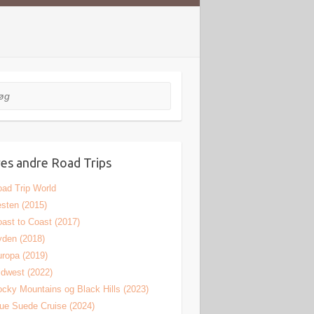
es andre Road Trips
ad Trip World
sten (2015)
ast to Coast (2017)
den (2018)
ropa (2019)
dwest (2022)
cky Mountains og Black Hills (2023)
ue Suede Cruise (2024)