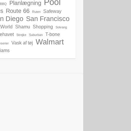
Pool
Planlægning
s BBQ
bs
Route 66
Safeway
Ruten
n Diego
San Francisco
World
Shamu
Shopping
Solvang
lehavet
T-bone
Strejke
Suburban
Walmart
Vask af tøj
serier
liams