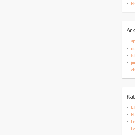
Ne
Ark
ap
ma
fe
ja
ok
Kat
Ef
H
L
Lo