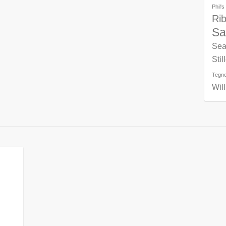
Phil'
Ri
Sa
Sea
Stil
Tegne
Wil