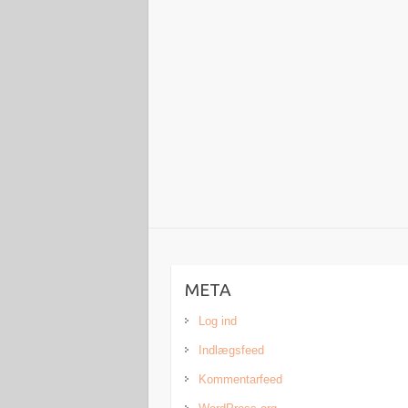
META
Log ind
Indlægsfeed
Kommentarfeed