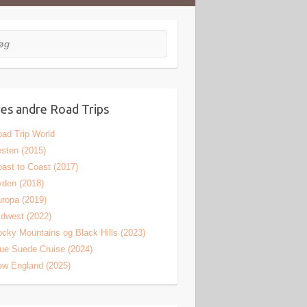
es andre Road Trips
ad Trip World
sten (2015)
ast to Coast (2017)
den (2018)
ropa (2019)
dwest (2022)
cky Mountains og Black Hills (2023)
ue Suede Cruise (2024)
w England (2025)