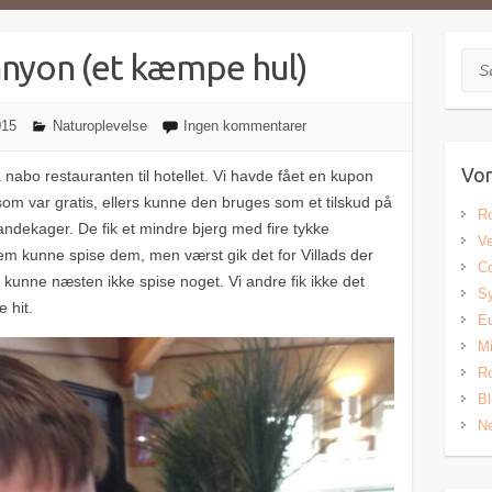
anyon (et kæmpe hul)
Søg
015
Naturoplevelse
Ingen kommentarer
Vor
bo restauranten til hotellet. Vi havde fået en kupon
 som var gratis, ellers kunne den bruges som et tilskud på
Ro
pandekager. De fik et mindre bjerg med fire tykke
Ve
m kunne spise dem, men værst gik det for Villads der
Co
an kunne næsten ikke spise noget. Vi andre fik ikke det
Sy
 hit.
Eu
Mi
Ro
Bl
Ne