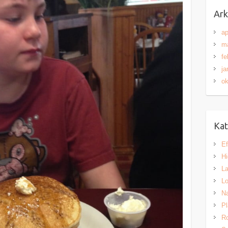
Ark
ap
ma
fe
ja
ok
Kat
Ef
H
L
Lo
Na
Pl
Ro