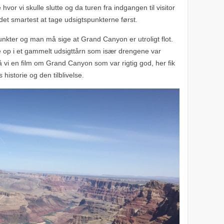
e hvor vi skulle slutte og da turen fra indgangen til visitor
 det smartest at tage udsigtspunkterne først.
 punkter og man må sige at Grand Canyon er utroligt flot.
 op i et gammelt udsigttårn som især drengene var
 så vi en film om Grand Canyon som var rigtig god, her fik
 historie og den tilblivelse.