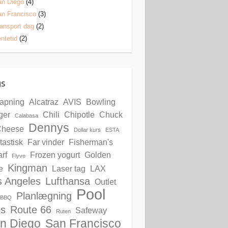
an Diego
(4)
n Francisco
(3)
ansport dag
(2)
ntetid
(2)
gs
lapning
Alcatraz
AVIS
Bowling
ger
Chili
Chipotle
Chuck
Calabasa
Dennys
Cheese
Dollar kurs
ESTA
tastisk
Far vinder
Fisherman's
rf
Frozen yogurt
Golden
Flyve
Kingman
e
Laser tag
LAX
s Angeles
Lufthansa
Outlet
Pool
Planlægning
s BBQ
bs
Route 66
Safeway
Ruten
n Diego
San Francisco