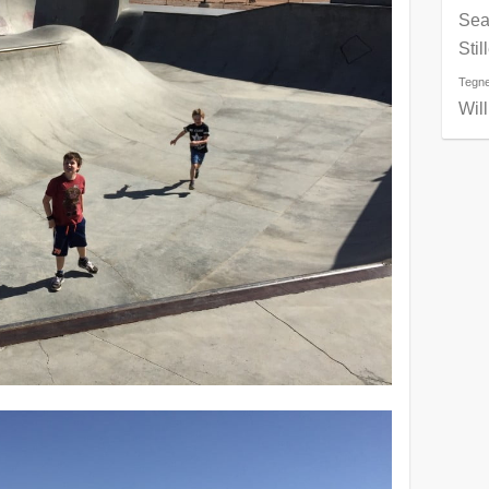
Sea
Stil
Tegne
Wil