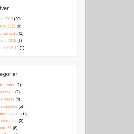
iver
ril 2015
(20)
rts 2015
(9)
bruar 2015
(1)
nuar 2015
(1)
tober 2014
(1)
egorier
ter ferien
(1)
ighway 1
(2)
as Vegas
(4)
s Angeles
(5)
turoplevelse
(7)
anlægning
(3)
ute 66
(6)