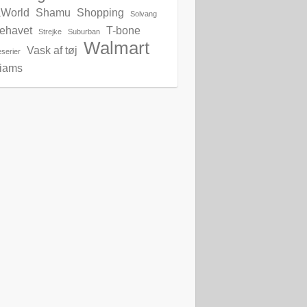
World
Shamu
Shopping
Solvang
lehavet
T-bone
Strejke
Suburban
Walmart
Vask af tøj
serier
liams