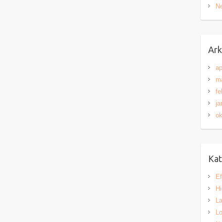
Ne
Ark
ap
ma
fe
ja
ok
Kat
Ef
H
L
Lo