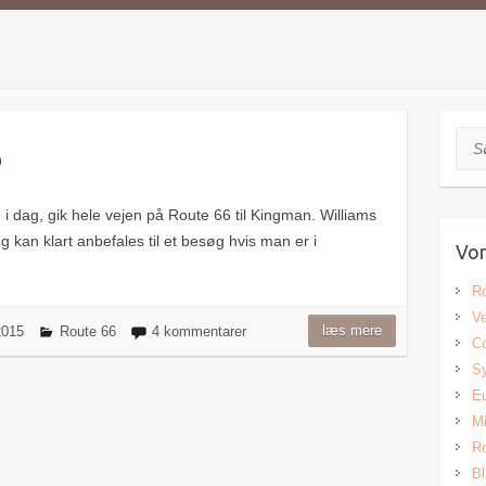
Søg
6
n i dag, gik hele vejen på Route 66 til Kingman. Williams
g kan klart anbefales til et besøg hvis man er i
Vor
Ro
Ve
læs mere
 2015
Route 66
4 kommentarer
Co
Sy
Eu
Mi
Ro
Bl