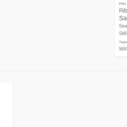
Phil'
Ri
Sa
Sea
Stil
Tegne
Wil