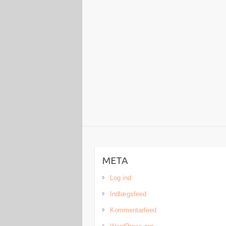
META
Log ind
Indlægsfeed
Kommentarfeed