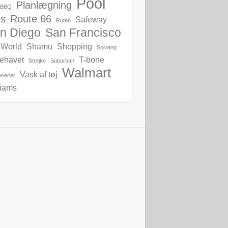
Pool
Planlægning
s BBQ
bs
Route 66
Safeway
Ruten
n Diego
San Francisco
World
Shamu
Shopping
Solvang
lehavet
T-bone
Strejke
Suburban
Walmart
Vask af tøj
serier
liams