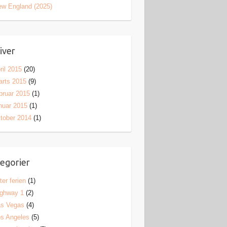
w England (2025)
iver
ril 2015
(20)
rts 2015
(9)
bruar 2015
(1)
nuar 2015
(1)
tober 2014
(1)
egorier
ter ferien
(1)
ighway 1
(2)
as Vegas
(4)
s Angeles
(5)