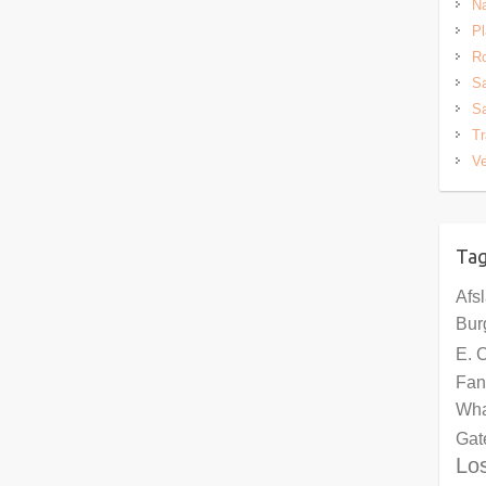
Na
Pl
Ro
S
Sa
Tr
Ve
Ta
Afs
Bur
E. 
Fan
Wha
Gat
Lo