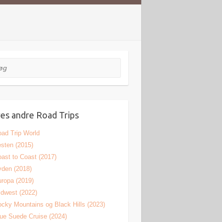
es andre Road Trips
ad Trip World
sten (2015)
ast to Coast (2017)
den (2018)
ropa (2019)
dwest (2022)
cky Mountains og Black Hills (2023)
ue Suede Cruise (2024)