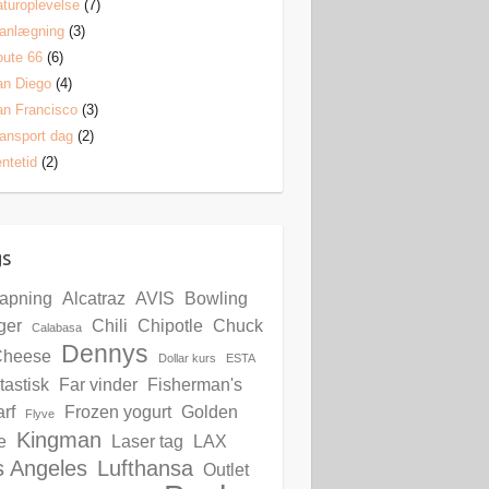
turoplevelse
(7)
anlægning
(3)
ute 66
(6)
an Diego
(4)
n Francisco
(3)
ansport dag
(2)
ntetid
(2)
gs
lapning
Alcatraz
AVIS
Bowling
ger
Chili
Chipotle
Chuck
Calabasa
Dennys
Cheese
Dollar kurs
ESTA
tastisk
Far vinder
Fisherman's
rf
Frozen yogurt
Golden
Flyve
Kingman
e
Laser tag
LAX
s Angeles
Lufthansa
Outlet