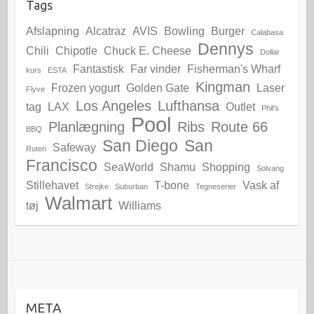
Tags
Afslapning
Alcatraz
AVIS
Bowling
Burger
Calabasa
Dennys
Chili
Chipotle
Chuck E. Cheese
Dollar
Fantastisk
Far vinder
Fisherman's Wharf
kurs
ESTA
Kingman
Frozen yogurt
Golden Gate
Laser
Flyve
Los Angeles
Lufthansa
tag
LAX
Outlet
Phil's
Pool
Planlægning
Ribs
Route 66
BBQ
San Diego
San
Safeway
Ruten
Francisco
SeaWorld
Shamu
Shopping
Solvang
Stillehavet
T-bone
Vask af
Strejke
Suburban
Tegneserier
Walmart
tøj
Williams
META