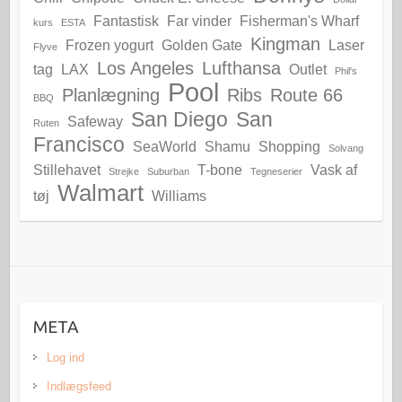
Fantastisk
Far vinder
Fisherman's Wharf
kurs
ESTA
Kingman
Frozen yogurt
Golden Gate
Laser
Flyve
Los Angeles
Lufthansa
tag
LAX
Outlet
Phil's
Pool
Planlægning
Ribs
Route 66
BBQ
San Diego
San
Safeway
Ruten
Francisco
SeaWorld
Shamu
Shopping
Solvang
Stillehavet
T-bone
Vask af
Strejke
Suburban
Tegneserier
Walmart
tøj
Williams
META
Log ind
Indlægsfeed