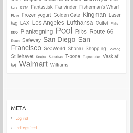
Fantastisk
Far vinder
Fisherman's Wharf
kurs
ESTA
Kingman
Frozen yogurt
Golden Gate
Laser
Flyve
Los Angeles
Lufthansa
tag
LAX
Outlet
Phil's
Pool
Planlægning
Ribs
Route 66
BBQ
San Diego
San
Safeway
Ruten
Francisco
SeaWorld
Shamu
Shopping
Solvang
Stillehavet
T-bone
Vask af
Strejke
Suburban
Tegneserier
Walmart
tøj
Williams
META
Log ind
Indlægsfeed